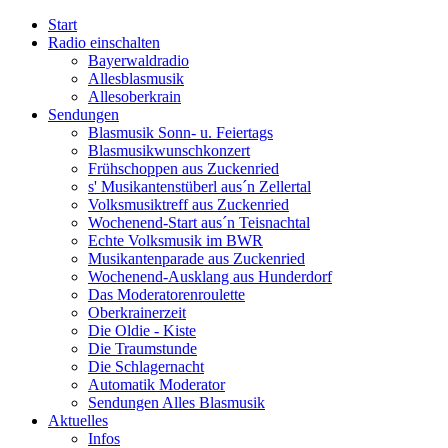
Start
Radio einschalten
Bayerwaldradio
Allesblasmusik
Allesoberkrain
Sendungen
Blasmusik Sonn- u. Feiertags
Blasmusikwunschkonzert
Frühschoppen aus Zuckenried
s' Musikantenstüberl aus´n Zellertal
Volksmusiktreff aus Zuckenried
Wochenend-Start aus´n Teisnachtal
Echte Volksmusik im BWR
Musikantenparade aus Zuckenried
Wochenend-Ausklang aus Hunderdorf
Das Moderatorenroulette
Oberkrainerzeit
Die Oldie - Kiste
Die Traumstunde
Die Schlagernacht
Automatik Moderator
Sendungen Alles Blasmusik
Aktuelles
Infos