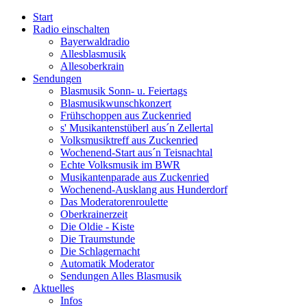
Start
Radio einschalten
Bayerwaldradio
Allesblasmusik
Allesoberkrain
Sendungen
Blasmusik Sonn- u. Feiertags
Blasmusikwunschkonzert
Frühschoppen aus Zuckenried
s' Musikantenstüberl aus´n Zellertal
Volksmusiktreff aus Zuckenried
Wochenend-Start aus´n Teisnachtal
Echte Volksmusik im BWR
Musikantenparade aus Zuckenried
Wochenend-Ausklang aus Hunderdorf
Das Moderatorenroulette
Oberkrainerzeit
Die Oldie - Kiste
Die Traumstunde
Die Schlagernacht
Automatik Moderator
Sendungen Alles Blasmusik
Aktuelles
Infos